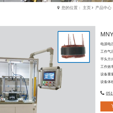
您的位置： 主页
产品中心
MN
电源电压
工作气压
平头方
工作效率
设备重量
设备体积：
051