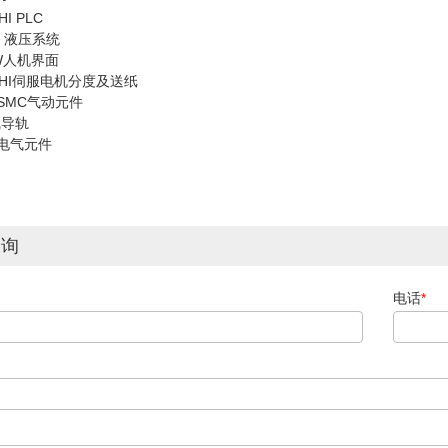
HI PLC
S 液压系统
EW人机界面
ISHI伺服电机分度及送纸
或SMC气动元件
线导轨
er电气元件
咨询
电话
*