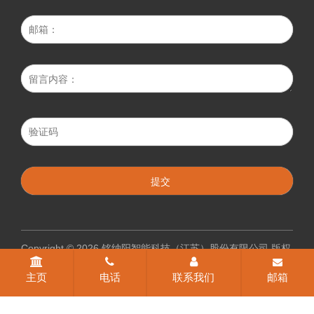
Copyright © 2026 铭纳阳智能科技（江苏）股份有限公司 版权
所有
主页
电话
联系我们
邮箱
苏ICP备2025153684号-5
网站地图
所有标签
免责声明
中环
互联网
常州网站建设