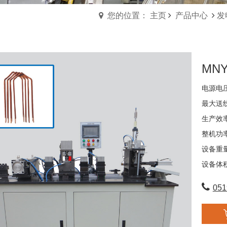
您的位置： 主页
产品中心
发
MN
电源电压
最大送线
生产效率
整机功率
设备重量
设备体积：
051