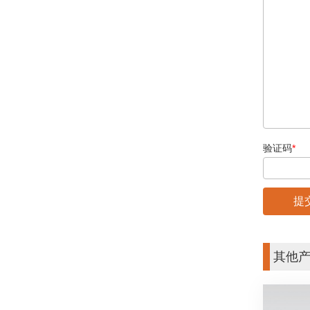
验证码
*
其他