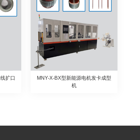
铜线扩口
MNY-X-BX型新能源电机发卡成型
机