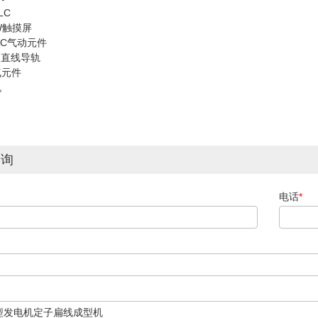
LC
IW触摸屏
AC气动元件
N直线导轨
气元件
机
咨询
电话
*