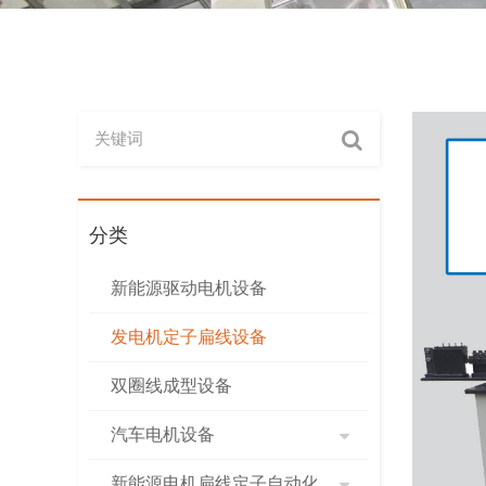
分类
新能源驱动电机设备
发电机定子扁线设备
双圈线成型设备
汽车电机设备
新能源电机扁线定子自动化