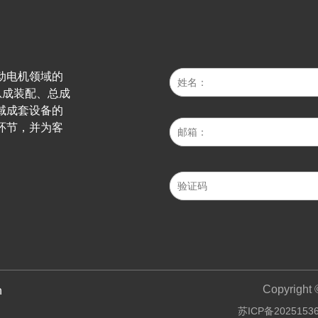
动电机领域的
总成装配、总成
域成套设备的
环节，并为客
Copyri
n
苏ICP备2025153