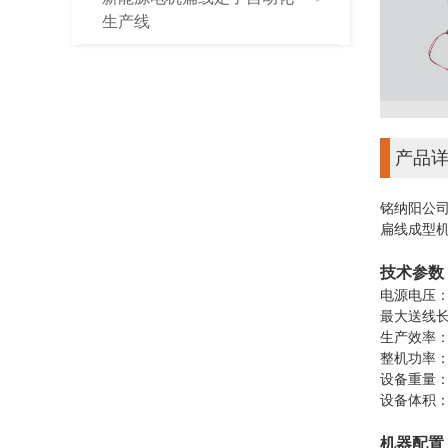
生产线
产品
铭纳阳公
扁线成型
技术参数
电源电压：3
最大送线长度
生产效率：
整机功率：2
设备重量：
设备体积：22
机器配置