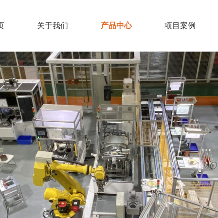
页
关于我们
产品中心
项目案例